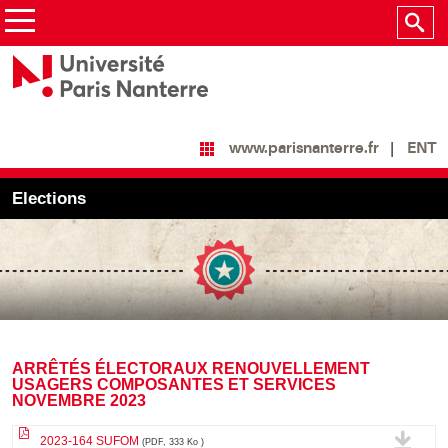
ENT
www.parisnanterre.fr
Elections
ARRÊTÉS ÉLECTORAUX RENOUVELLEMENT
USAGERS COMPOSANTES ET SERVICES
NOVEMBRE 2023
2023-164 SUFOM
(PDF, 333 Ko )